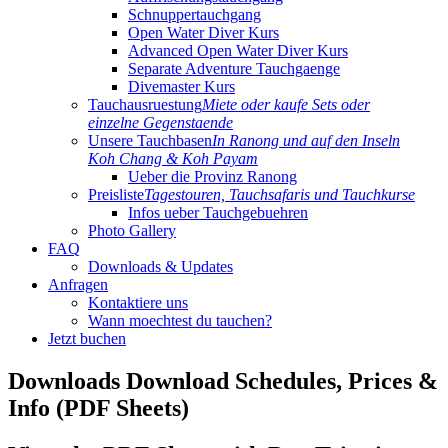
Schnuppertauchgang
Open Water Diver Kurs
Advanced Open Water Diver Kurs
Separate Adventure Tauchgaenge
Divemaster Kurs
Tauchausruestung
Miete oder kaufe Sets oder
einzelne Gegenstaende
Unsere Tauchbasen
In Ranong und auf den Inseln
Koh Chang & Koh Payam
Ueber die Provinz Ranong
Preisliste
Tagestouren, Tauchsafaris und Tauchkurse
Infos ueber Tauchgebuehren
Photo Gallery
FAQ
Downloads & Updates
Anfragen
Kontaktiere uns
Wann moechtest du tauchen?
Jetzt buchen
Downloads
Download Schedules, Prices &
Info (PDF Sheets)