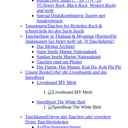
Burma Dive Safari C * 8T | 7N | 26
TG
Tower Rock, Black Rock, Western Rocky
und mehr
Special Deals
Kombinierte Touren met
Sonderpreisen
Tagestouren
Tauchen bei Richelieu Rock &
schnorcheln bei den Surin Inseln
Tauchgebiete in Thailand & Myanmar (Burma)
Die
Andamanen See bietet mehr als 70 Tauchplaetze!
Das Mergui Archipel
Surin Inseln Marine Nationalpark
Similan Inseln Marine Nationalpark
Tauchen rund um Phuket
Hin Daeng, Hin Muang, Koh Ha, Koh Phi Phi
Unsere Boote
Ueber die Liveaboards und das
Speedboot
Liveaboard MY Merit
Speedboot The White Bird
Tauchkurse
Erlerne das Tauchen oder erweitere
Deine Tauchfertigkeiten
Auffrischungstauchgang