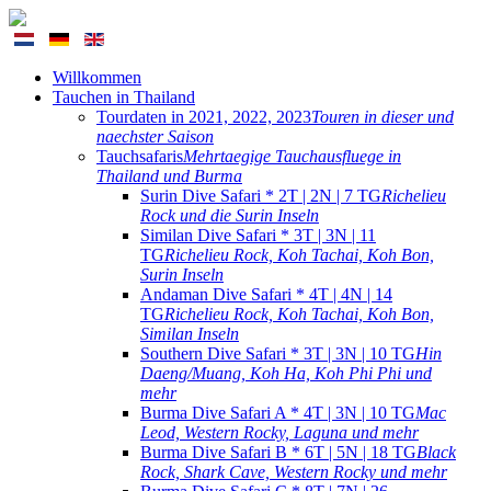
Willkommen
Tauchen in Thailand
Tourdaten in 2021, 2022, 2023
Touren in dieser und
naechster Saison
Tauchsafaris
Mehrtaegige Tauchausfluege in
Thailand und Burma
Surin Dive Safari * 2T | 2N | 7 TG
Richelieu
Rock und die Surin Inseln
Similan Dive Safari * 3T | 3N | 11
TG
Richelieu Rock, Koh Tachai, Koh Bon,
Surin Inseln
Andaman Dive Safari * 4T | 4N | 14
TG
Richelieu Rock, Koh Tachai, Koh Bon,
Similan Inseln
Southern Dive Safari * 3T | 3N | 10 TG
Hin
Daeng/Muang, Koh Ha, Koh Phi Phi und
mehr
Burma Dive Safari A * 4T | 3N | 10 TG
Mac
Leod, Western Rocky, Laguna und mehr
Burma Dive Safari B * 6T | 5N | 18 TG
Black
Rock, Shark Cave, Western Rocky und mehr