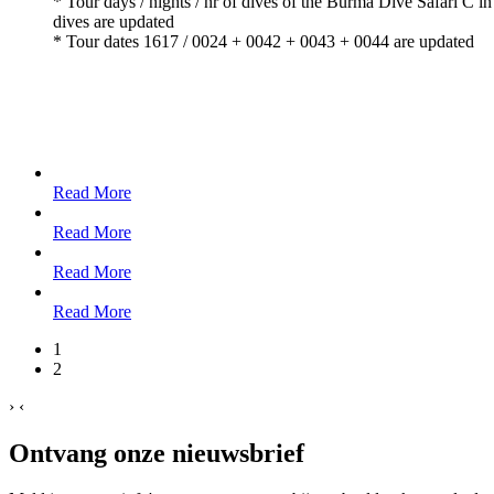
* Tour days / nights / nr of dives of the Burma Dive Safari C 
dives are updated
* Tour dates 1617 / 0024 + 0042 + 0043 + 0044 are updated
Read More
Read More
Read More
Read More
1
2
›
‹
Ontvang onze nieuwsbrief