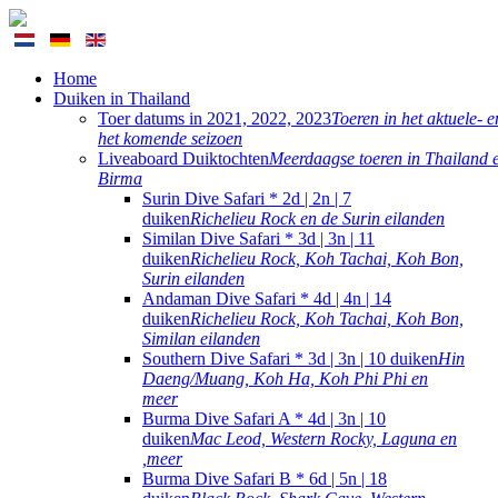
Home
Duiken in Thailand
Toer datums in 2021, 2022, 2023
Toeren in het aktuele- e
het komende seizoen
Liveaboard Duiktochten
Meerdaagse toeren in Thailand 
Birma
Surin Dive Safari * 2d | 2n | 7
duiken
Richelieu Rock en de Surin eilanden
Similan Dive Safari * 3d | 3n | 11
duiken
Richelieu Rock, Koh Tachai, Koh Bon,
Surin eilanden
Andaman Dive Safari * 4d | 4n | 14
duiken
Richelieu Rock, Koh Tachai, Koh Bon,
Similan eilanden
Southern Dive Safari * 3d | 3n | 10 duiken
Hin
Daeng/Muang, Koh Ha, Koh Phi Phi en
meer
Burma Dive Safari A * 4d | 3n | 10
duiken
Mac Leod, Western Rocky, Laguna en
,meer
Burma Dive Safari B * 6d | 5n | 18