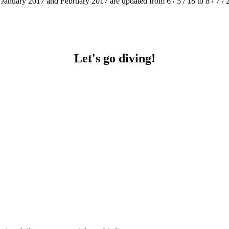
in January 2017 and February 2017 are updated from 6 / 5 / 18 to 8 / 7
Let's go diving!