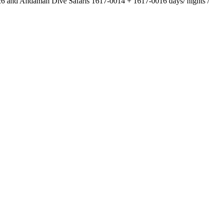
 / 26 and Andaman Dive Safaris 1617-0014 + 1617-0016 days/ nights /