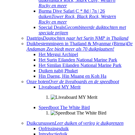
duiken
Black Rock, Shark Cave, Western
Rocky en meer
Burma Dive Safari C * 8d | 7n | 26
duiken
Tower Rock, Black Rock, Western
Rocky en meer
Special Deals
Gecombineerde duiktochten met
speciale prijzen
Dagtrips
Dagtochten naar het Surin NMP in Thailand
Duikbestemmingen in Thailand & Myanmar (Birma)
De
Andaman Zee biedt meer als 70 duikplaatsen!
Het Mergui Archipel
Het Surin Eilanden National Marine Park
Het Similan Eilanden National Marine Park
Duiken nabij Phuket
Hin Daeng, Hin Muang en Koh Ha
Onze boten
Over de liveaboards en de speedboot
Liveaboard MY Merit
Speedboot The White Bird
Duikcursussen
Leer duiken of verleg je duikgrenzen
Opfrissingsduik
Introductieduik