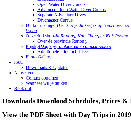
Open Water Diver Cursus
Advanced Open Water Diver Cursus
Separate Adventure Dives
Divemaster Cursus
Duikuitrustingen
Hier kun je duiksetjes of items huren en
kopen
Onze duikshops
In Ranong, Koh Chang en Koh Payam
Over de provincie Ranong
Prijslijst
Dagtrips, duiktoeren en duikcursussen
Additionele infos m.b.t. fees
Photo Gallery
FAQ
Downloads & Updates
Aanvragen
Contact opnemen
Wanneer wil je duiken?
Boek nu!
Downloads
Download Schedules, Prices & 
View the PDF Sheet with Day Trips in 201