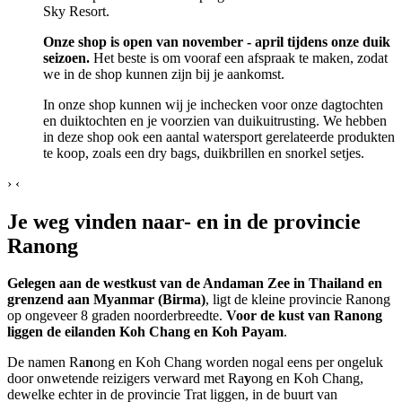
Sky Resort.
Onze shop is open van november - april tijdens onze duik
seizoen.
Het beste is om vooraf een afspraak te maken, zodat
we in de shop kunnen zijn bij je aankomst.
In onze shop kunnen wij je inchecken voor onze dagtochten
en duiktochten en je voorzien van duikuitrusting. We hebben
in deze shop ook een aantal watersport gerelateerde produkten
te koop, zoals een dry bags, duikbrillen en snorkel setjes.
›
‹
Je weg vinden naar- en in de provincie
Ranong
Gelegen aan de westkust van de Andaman Zee in Thailand en
grenzend aan Myanmar (Birma)
, ligt de kleine provincie Ranong
op ongeveer 8 graden noorderbreedte.
Voor de kust van Ranong
liggen de eilanden Koh Chang en Koh Payam
.
De namen Ra
n
ong en Koh Chang worden nogal eens per ongeluk
door onwetende reizigers verward met Ra
y
ong en Koh Chang,
dewelke echter in de provincie Trat liggen, in de buurt van