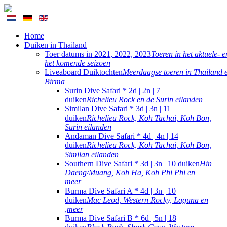
Home
Duiken in Thailand
Toer datums in 2021, 2022, 2023
Toeren in het aktuele- e
het komende seizoen
Liveaboard Duiktochten
Meerdaagse toeren in Thailand 
Birma
Surin Dive Safari * 2d | 2n | 7
duiken
Richelieu Rock en de Surin eilanden
Similan Dive Safari * 3d | 3n | 11
duiken
Richelieu Rock, Koh Tachai, Koh Bon,
Surin eilanden
Andaman Dive Safari * 4d | 4n | 14
duiken
Richelieu Rock, Koh Tachai, Koh Bon,
Similan eilanden
Southern Dive Safari * 3d | 3n | 10 duiken
Hin
Daeng/Muang, Koh Ha, Koh Phi Phi en
meer
Burma Dive Safari A * 4d | 3n | 10
duiken
Mac Leod, Western Rocky, Laguna en
,meer
Burma Dive Safari B * 6d | 5n | 18