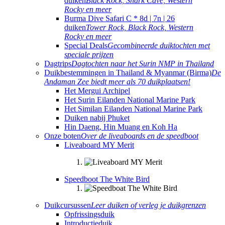
duiken
Black Rock, Shark Cave, Western
Rocky en meer
Burma Dive Safari C * 8d | 7n | 26
duiken
Tower Rock, Black Rock, Western
Rocky en meer
Special Deals
Gecombineerde duiktochten met
speciale prijzen
Dagtrips
Dagtochten naar het Surin NMP in Thailand
Duikbestemmingen in Thailand & Myanmar (Birma)
De
Andaman Zee biedt meer als 70 duikplaatsen!
Het Mergui Archipel
Het Surin Eilanden National Marine Park
Het Similan Eilanden National Marine Park
Duiken nabij Phuket
Hin Daeng, Hin Muang en Koh Ha
Onze boten
Over de liveaboards en de speedboot
Liveaboard MY Merit
Speedboot The White Bird
Duikcursussen
Leer duiken of verleg je duikgrenzen
Opfrissingsduik
Introductieduik