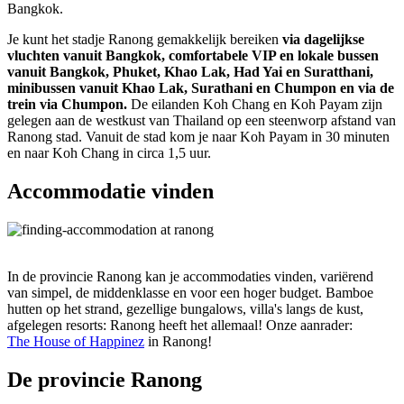
Bangkok.
Je kunt het stadje Ranong gemakkelijk bereiken
via dagelijkse
vluchten vanuit Bangkok, comfortabele VIP en lokale bussen
vanuit Bangkok, Phuket, Khao Lak, Had Yai en Suratthani,
minibussen vanuit Khao Lak, Surathani en Chumpon en via de
trein via Chumpon.
De eilanden Koh Chang en Koh Payam zijn
gelegen aan de westkust van Thailand op een steenworp afstand van
Ranong stad. Vanuit de stad kom je naar Koh Payam in 30 minuten
en naar Koh Chang in circa 1,5 uur.
Accommodatie vinden
In de provincie Ranong kan je accommodaties vinden, variërend
van simpel, de middenklasse en voor een hoger budget. Bamboe
hutten op het strand, gezellige bungalows, villa's langs de kust,
afgelegen resorts: Ranong heeft het allemaal! Onze aanrader:
The House of Happinez
in Ranong!
De provincie Ranong