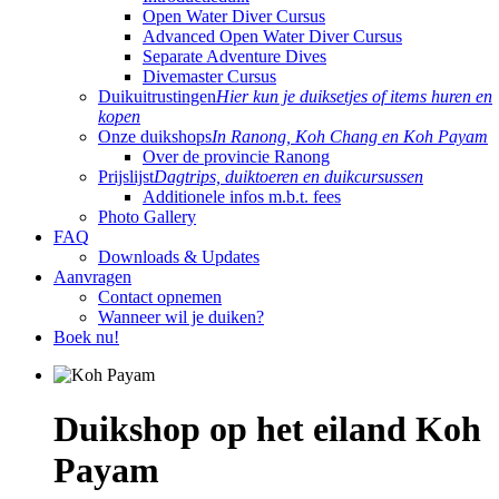
Open Water Diver Cursus
Advanced Open Water Diver Cursus
Separate Adventure Dives
Divemaster Cursus
Duikuitrustingen
Hier kun je duiksetjes of items huren en
kopen
Onze duikshops
In Ranong, Koh Chang en Koh Payam
Over de provincie Ranong
Prijslijst
Dagtrips, duiktoeren en duikcursussen
Additionele infos m.b.t. fees
Photo Gallery
FAQ
Downloads & Updates
Aanvragen
Contact opnemen
Wanneer wil je duiken?
Boek nu!
Duikshop op het eiland Koh
Payam