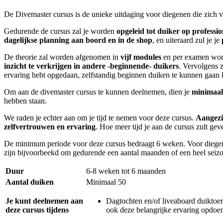
De Divemaster cursus is de unieke uitdaging voor diegenen die zich 
Gedurende de cursus zal je worden
opgeleid tot duiker op professi
dagelijkse planning aan boord en in de shop
, en uiteraard zul je je
De theorie zal worden afgenomen in
vijf modules
en per examen worde
inzicht te verkrijgen in andere -beginnende- duikers
. Vervolgens z
ervaring hebt opgedaan, zelfstandig beginnen duiken te kunnen gaan 
Om aan de divemaster cursus te kunnen deelnemen, dien je
minimaal
hebben staan.
We raden je echter aan om je tijd te nemen voor deze cursus.
Aangezie
zelfvertrouwen en ervaring
. Hoe meer tijd je aan de cursus zult ge
De minimum periode voor deze cursus bedraagt 6 weken. Voor diegene
zijn bijvoorbeekd om gedurende een aantal maanden of een heel seizo
Duur
6-8 weken tot 6 maanden
Aantal duiken
Minimaal 50
Je kunt deelnemen aan
Dagtochten en/of liveaboard duiktoere
deze cursus tijdens
ook deze belangrijke ervaring opdoen