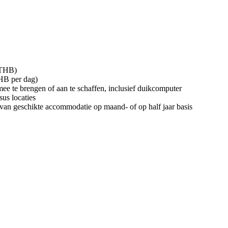
 THB)
THB per dag)
mee te brengen of aan te schaffen, inclusief duikcomputer
us locaties
van geschikte accommodatie op maand- of op half jaar basis