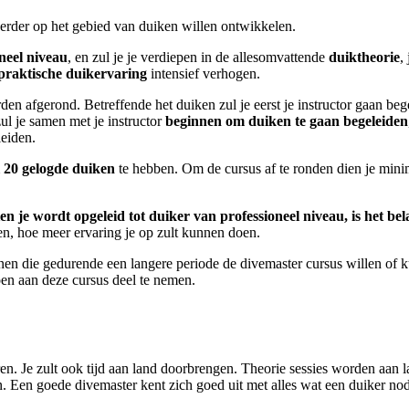
verder op het gebied van duiken willen ontwikkelen.
oneel niveau
, en zul je je verdiepen in de allesomvattende
duiktheorie
,
praktische duikervaring
intensief verhogen.
n afgerond. Betreffende het duiken zul je eerst je instructor gaan beg
ul je samen met je instructor
beginnen om duiken te gaan begeleiden
leiden.
 20 gelogde duiken
te hebben. Om de cursus af te ronden dien je minim
n je wordt opgeleid tot duiker van professioneel niveau, is het bel
ven, hoe meer ervaring je op zult kunnen doen.
n die gedurende een langere periode de divemaster cursus willen of 
en aan deze cursus deel te nemen.
n. Je zult ook tijd aan land doorbrengen. Theorie sessies worden aan l
. Een goede divemaster kent zich goed uit met alles wat een duiker nod