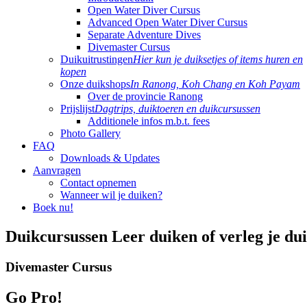
Open Water Diver Cursus
Advanced Open Water Diver Cursus
Separate Adventure Dives
Divemaster Cursus
Duikuitrustingen
Hier kun je duiksetjes of items huren en
kopen
Onze duikshops
In Ranong, Koh Chang en Koh Payam
Over de provincie Ranong
Prijslijst
Dagtrips, duiktoeren en duikcursussen
Additionele infos m.b.t. fees
Photo Gallery
FAQ
Downloads & Updates
Aanvragen
Contact opnemen
Wanneer wil je duiken?
Boek nu!
Duikcursussen
Leer duiken of verleg je du
Divemaster Cursus
Go Pro!