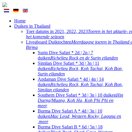
Home
Duiken in Thailand
Toer datums in 2021, 2022, 2023
Toeren in het aktuele- e
het komende seizoen
Liveaboard Duiktochten
Meerdaagse toeren in Thailand 
Birma
Surin Dive Safari * 2d | 2n | 7
duiken
Richelieu Rock en de Surin eilanden
Similan Dive Safari * 3d | 3n | 11
duiken
Richelieu Rock, Koh Tachai, Koh Bon,
Surin eilanden
Andaman Dive Safari * 4d | 4n | 14
duiken
Richelieu Rock, Koh Tachai, Koh Bon,
Similan eilanden
Southern Dive Safari * 3d | 3n | 10 duiken
Hin
Daeng/Muang, Koh Ha, Koh Phi Phi en
meer
Burma Dive Safari A * 4d | 3n | 10
duiken
Mac Leod, Western Rocky, Laguna en
,meer
Burma Dive Safari B * 6d | 5n | 18