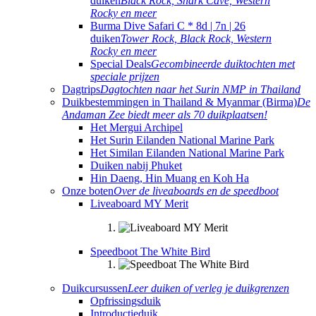
duiken
Black Rock, Shark Cave, Western
Rocky en meer
Burma Dive Safari C * 8d | 7n | 26
duiken
Tower Rock, Black Rock, Western
Rocky en meer
Special Deals
Gecombineerde duiktochten met
speciale prijzen
Dagtrips
Dagtochten naar het Surin NMP in Thailand
Duikbestemmingen in Thailand & Myanmar (Birma)
De
Andaman Zee biedt meer als 70 duikplaatsen!
Het Mergui Archipel
Het Surin Eilanden National Marine Park
Het Similan Eilanden National Marine Park
Duiken nabij Phuket
Hin Daeng, Hin Muang en Koh Ha
Onze boten
Over de liveaboards en de speedboot
Liveaboard MY Merit
Speedboot The White Bird
Duikcursussen
Leer duiken of verleg je duikgrenzen
Opfrissingsduik
Introductieduik