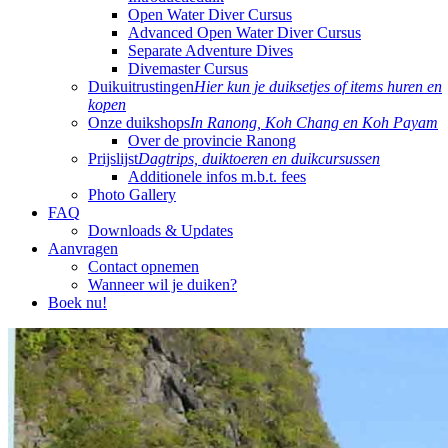
Open Water Diver Cursus
Advanced Open Water Diver Cursus
Separate Adventure Dives
Divemaster Cursus
Duikuitrustingen
Hier kun je duiksetjes of items huren en
kopen
Onze duikshops
In Ranong, Koh Chang en Koh Payam
Over de provincie Ranong
Prijslijst
Dagtrips, duiktoeren en duikcursussen
Additionele infos m.b.t. fees
Photo Gallery
FAQ
Downloads & Updates
Aanvragen
Contact opnemen
Wanneer wil je duiken?
Boek nu!