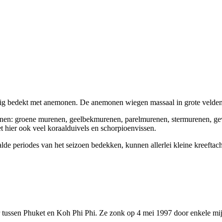
dig bedekt met anemonen. De anemonen wiegen massaal in grote velden 
en: groene murenen, geelbekmurenen, parelmurenen, stermurenen, gevl
et hier ook veel koraalduivels en schorpioenvissen.
alde periodes van het seizoen bedekken, kunnen allerlei kleine kreeftac
tussen Phuket en Koh Phi Phi. Ze zonk op 4 mei 1997 door enkele mijle