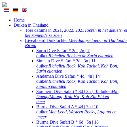
Home
Duiken in Thailand
Toer datums in 2021, 2022, 2023
Toeren in het aktuele- e
het komende seizoen
Liveaboard Duiktochten
Meerdaagse toeren in Thailand 
Birma
Surin Dive Safari * 2d | 2n | 7
duiken
Richelieu Rock en de Surin eilanden
Similan Dive Safari * 3d | 3n | 11
duiken
Richelieu Rock, Koh Tachai, Koh Bon,
Surin eilanden
Andaman Dive Safari * 4d | 4n | 14
duiken
Richelieu Rock, Koh Tachai, Koh Bon,
Similan eilanden
Southern Dive Safari * 3d | 3n | 10 duiken
Hin
Daeng/Muang, Koh Ha, Koh Phi Phi en
meer
Burma Dive Safari A * 4d | 3n | 10
duiken
Mac Leod, Western Rocky, Laguna en
,meer
Burma Dive Safari B * 6d | 5n | 18