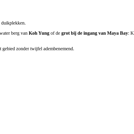
e duikplekken.
rwater berg van
Koh Yung
of de
grot bij de ingang van Maya Bay
: K
it gebied zonder twijfel adembenemend.