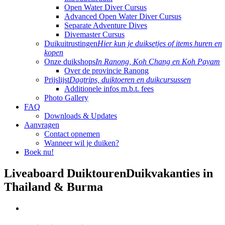
Open Water Diver Cursus
Advanced Open Water Diver Cursus
Separate Adventure Dives
Divemaster Cursus
Duikuitrustingen
Hier kun je duiksetjes of items huren en
kopen
Onze duikshops
In Ranong, Koh Chang en Koh Payam
Over de provincie Ranong
Prijslijst
Dagtrips, duiktoeren en duikcursussen
Additionele infos m.b.t. fees
Photo Gallery
FAQ
Downloads & Updates
Aanvragen
Contact opnemen
Wanneer wil je duiken?
Boek nu!
Liveaboard Duiktouren
Duikvakanties in
Thailand & Burma