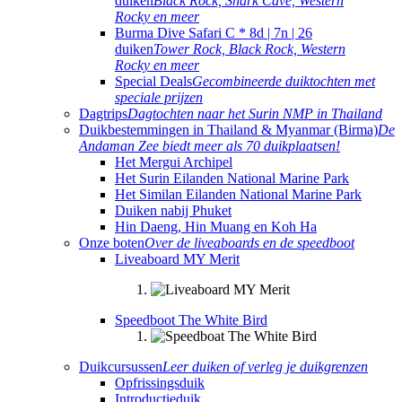
duiken
Black Rock, Shark Cave, Western
Rocky en meer
Burma Dive Safari C * 8d | 7n | 26
duiken
Tower Rock, Black Rock, Western
Rocky en meer
Special Deals
Gecombineerde duiktochten met
speciale prijzen
Dagtrips
Dagtochten naar het Surin NMP in Thailand
Duikbestemmingen in Thailand & Myanmar (Birma)
De
Andaman Zee biedt meer als 70 duikplaatsen!
Het Mergui Archipel
Het Surin Eilanden National Marine Park
Het Similan Eilanden National Marine Park
Duiken nabij Phuket
Hin Daeng, Hin Muang en Koh Ha
Onze boten
Over de liveaboards en de speedboot
Liveaboard MY Merit
Speedboot The White Bird
Duikcursussen
Leer duiken of verleg je duikgrenzen
Opfrissingsduik
Introductieduik