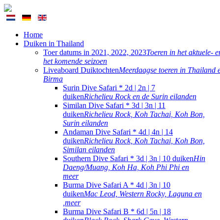
Home
Duiken in Thailand
Toer datums in 2021, 2022, 2023
Toeren in het aktuele- e
het komende seizoen
Liveaboard Duiktochten
Meerdaagse toeren in Thailand 
Birma
Surin Dive Safari * 2d | 2n | 7
duiken
Richelieu Rock en de Surin eilanden
Similan Dive Safari * 3d | 3n | 11
duiken
Richelieu Rock, Koh Tachai, Koh Bon,
Surin eilanden
Andaman Dive Safari * 4d | 4n | 14
duiken
Richelieu Rock, Koh Tachai, Koh Bon,
Similan eilanden
Southern Dive Safari * 3d | 3n | 10 duiken
Hin
Daeng/Muang, Koh Ha, Koh Phi Phi en
meer
Burma Dive Safari A * 4d | 3n | 10
duiken
Mac Leod, Western Rocky, Laguna en
,meer
Burma Dive Safari B * 6d | 5n | 18